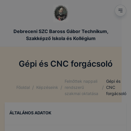
Debreceni SZC Baross Gábor Technikum,
Szakképző Iskola és Kollégium
Gépi és CNC forgácsoló
Felnőttek nappali
Gépi és
/
/
/
Főoldal
Képzéseink
rendszerű
CNC
szakmai oktatása
forgácsoló
ÁLTALÁNOS ADATOK