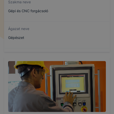
Szakma neve
Gépi és CNC forgácsoló
Ágazat neve
Gépészet
Szakmajegyzék száma
407151007
Képzés időtartama
2 év
Választható szakmairányok: