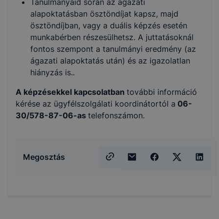
Tanulmányaid során az ágazati
alapoktatásban ösztöndíjat kapsz, majd
ösztöndíjban, vagy a duális képzés esetén
munkabérben részesülhetsz. A juttatásoknál
fontos szempont a tanulmányi eredmény (az
ágazati alapoktatás után) és az igazolatlan
hiányzás is..
A képzésekkel kapcsolatban
további információ
kérése az ügyfélszolgálati koordinátortól a
06-
30/578-87-06-as
telefonszámon.
Megosztás