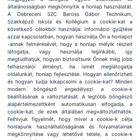
Képzés indulása
: megfelelő létszám esetén
általánosságban megkönnyítik a honlap használatát.
Várható kezdés
:
2026. szeptember
A Debreceni SZC Baross Gábor Technikum,
Jelentkezés
: 25 éves korig („Tanulói
Szakképző Iskola és Kollégium a cookie-kat a
jogviszony tanköteles kiskorúval, továbbá a
következő célokból használja: információ gyűjtése
nappali rendszerű szakmai oktatásban részt
azzal kapcsolatban, hogyan használja Ön a honlapot
vevő tanulóval hozható létre annak a
-annak felmérésével, hogy a honlap melyik részeit
tanévnek az utolsó napjáig, amelyikben a
látogatja, vagy használja leginkább, így
tanuló a huszonötödik életévét betölti.”)
megtudhatjuk, hogyan biztosítsunk Önnek még jobb
Finanszírozási forma
: államilag támogatott,
felhasználói élményt, ha ismét meglátogatja
ingyenes
oldalunkat, honlap fejlesztése. Hogyan ellenőrizheti
Oktatás
: az elméleti képzés az intézményben,
és hogyan tudja kikapcsolni a cookie-kat? Minden
szakmai gyakorlat iskolai tanműhelyben vagy
modern böngésző engedélyezi a cookie-k
külső gyakorlati helyen
beállításának a változtatását. A legtöbb böngésző
Oktatási napok
: minden hétköznap
alapértelmezettként automatikusan elfogadja a
Felvételi vizsga
: nincs
cookie-kat, de ezek általában megváltoztathatók.
Beszámítás
: a szakmai programban
Felhívjuk figyelmét, hogy mivel a cookie-k célja
meghatározottak szerint, igazgatói döntés
honlapunk használhatóságának és folyamatainak
alapján
megkönnyítése vagy lehetővé tétele, a cookie-k
Felvétel feltétele
: egészségügyi alkalmasság