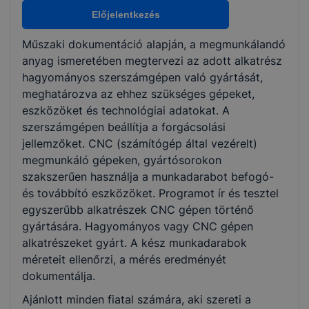
Nem válaszható
Előjelentkezés
Műszaki dokumentáció alapján, a megmunkálandó
KKK/PTT
anyag ismeretében megtervezi az adott alkatrész
KKK letöltése (pdf)
hagyományos szerszámgépen való gyártását,
PTT letöltése (pdf)
meghatározva az ehhez szükséges gépeket,
eszközöket és technológiai adatokat. A
szerszámgépen beállítja a forgácsolási
Okleveles technikusképzés
jellemzőket. CNC (számítógép által vezérelt)
Nem
megmunkáló gépeken, gyártósorokon
szakszerűen használja a munkadarabot befogó-
és továbbító eszközöket. Programot ír és tesztel
egyszerűbb alkatrészek CNC gépen történő
gyártására. Hagyományos vagy CNC gépen
alkatrészeket gyárt. A kész munkadarabok
méreteit ellenőrzi, a mérés eredményét
dokumentálja.
Ajánlott minden fiatal számára, aki szereti a