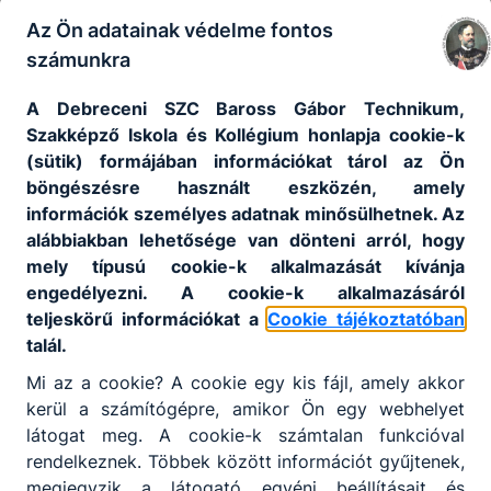
kézi megmunkálással egyszerű
Az Ön adatainak védelme fontos
alkatrészeket gyárt, alakít, javít;
alkatrészeket gyárt esztergálással,
számunkra
köszörüléssel, marással;
A Debreceni SZC Baross Gábor Technikum,
egyszerű geometriájú alkatrészeket készít
Szakképző Iskola és Kollégium honlapja cookie-k
CNC vezérlésű megmunkáló gépeken;
(sütik) formájában információkat tárol az Ön
forgácsoló szerszámokat készít, élez;
böngészésre használt eszközén, amely
a legyártott munkadarab minőségét és
információk személyes adatnak minősülhetnek. Az
megfelelősségét ellenőrzi.
alábbiakban lehetősége van dönteni arról, hogy
mely típusú cookie-k alkalmazását kívánja
engedélyezni. A cookie-k alkalmazásáról
ISKOLASPECIFIKUS INFORMÁCIÓK A KÉPZÉSHEZ
teljeskörű információkat a
Cookie tájékoztatóban
Bemeneti feltétel
: 10 osztályról szóló
talál.
bizonyítvány
Mi az a cookie? A cookie egy kis fájl, amely akkor
Képzési idő
: 2 tanítási év (iskolai szüneteket
kerül a számítógépre, amikor Ön egy webhelyet
is tartalmazza)
látogat meg. A cookie-k számtalan funkcióval
Képzés munkarendje
: nappali
rendelkeznek. Többek között információt gyűjtenek,
Válaszható szakmairány
: -
megjegyzik a látogató egyéni beállításait és