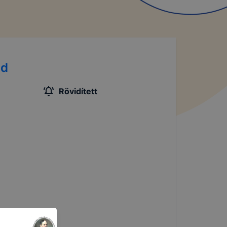
nd
Rövidített