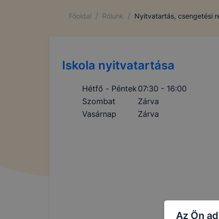
/
/
Főoldal
Rólunk
Nyitvatartás, csengetési 
Iskola nyitvatartása
Hétfő - Péntek
07:30 - 16:00
Szombat
Zárva
Vasárnap
Zárva
Az Ön ad