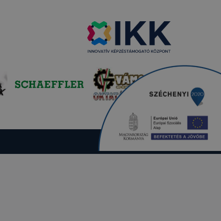
. A legtöbb
at, de ezek
kie-k célja
gy lehetővé
lése által
funkcióinak
fog működni