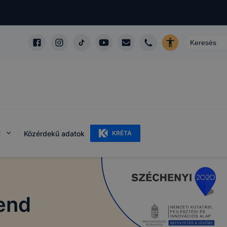
k
Közérdekű adatok
KRÉTA
rend