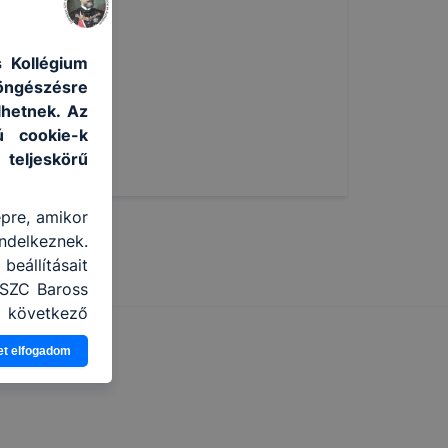
 Kollégium
böngészésre
lhetnek. Az
ú cookie-k
 teljeskörű
épre, amikor
ndelkeznek.
eállításait
 SZC Baross
a következő
használja Ön
et elfogadom
gatja, vagy
ek még jobb
ejlesztése.
nden modern