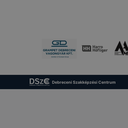
ngedélyezi a cookie-k beállításának a változtatását
lapértelmezettként automatikusan elfogadja a cookie-k
megváltoztathatók. Felhívjuk figyelmét, hogy mivel a coo
használhatóságának és folyamatainak megkönnyítése va
 cookie-k alkalmazásának megakadályozása vagy tör
at, hogy felhasználóink nem lesznek képesek honlapunk 
ű használatára, vagy a honlap a tervezettől eltérően 
ben.
Debreceni Szakképzési Centrum