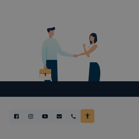
böngésző e
böngésző a
általában 
honlapunk 
tétele, a
előfordulh
teljes kör
böngészőjé