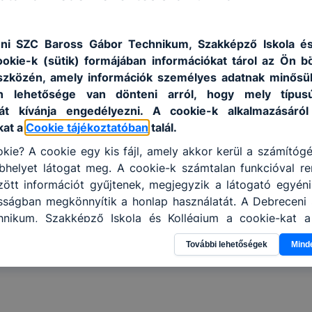
10
15:40 – 16:25
11
16:30 – 17:15
ni SZC Baross Gábor Technikum, Szakképző Iskola és
12
17:20 – 18:05
ookie-k (sütik) formájában információkat tárol az Ön 
13
18:10 – 18:55
szközén, amely információk személyes adatnak minősü
14
19:00 – 19:45
an lehetősége van dönteni arról, hogy mely típus
15
19:50 – 20:35
át kívánja engedélyezni. A cookie-k alkalmazásáról
kat a
Cookie tájékoztatóban
talál.
kie? A cookie egy kis fájl, amely akkor kerül a számítóg
helyet látogat meg. A cookie-k számtalan funkcióval re
tt információt gyűjtenek, megjegyzik a látogató egyéni b
osságban megkönnyítik a honlap használatát. A Debreceni
nikum, Szakképző Iskola és Kollégium a cookie-kat 
sználja: információ gyűjtése azzal kapcsolatban, hogyan 
További lehetőségek
Mind
 -annak felmérésével, hogy a honlap melyik részeit láto
leginkább, így megtudhatjuk, hogyan biztosítsunk Önn
ói élményt, ha ismét meglátogatja oldalunkat, honlap f
enőrizheti és hogyan tudja kikapcsolni a cookie-kat? Mi