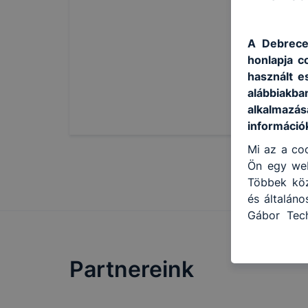
A Debrece
honlapja c
használt e
alábbiakb
alkalmazás
információ
Mi az a coo
Ön egy web
Többek közö
és általán
Gábor Tech
célokból ha
a honlapot
Partnereink
használja 
felhasznál
Hogyan ell