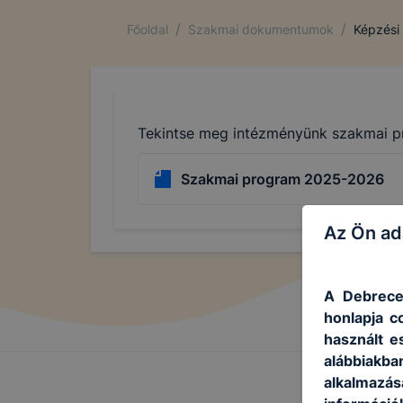
/
/
Főoldal
Szakmai dokumentumok
Képzési
Tekintse meg intézményünk szakmai pr
Szakmai program 2025-2026
Az Ön ad
A Debrece
honlapja c
használt e
alábbiakb
alkalmazás