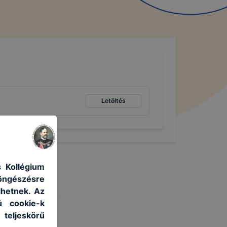
Letöltés
 Kollégium
böngészésre
lhetnek. Az
ú cookie-k
 teljeskörű