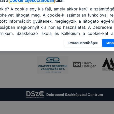
kat a
Cookie tájékoztatóban
talál.
kie? A cookie egy kis fájl, amely akkor kerül a számítóg
helyet látogat meg. A cookie-k számtalan funkcióval re
tt információt gyűjtenek, megjegyzik a látogató egyéni b
osságban megkönnyítik a honlap használatát. A Debreceni
nikum, Szakképző Iskola és Kollégium a cookie-kat 
sználja: információ gyűjtése azzal kapcsolatban, hogyan 
További lehetőségek
Mind
 -annak felmérésével, hogy a honlap melyik részeit láto
leginkább, így megtudhatjuk, hogyan biztosítsunk Önn
ói élményt, ha ismét meglátogatja oldalunkat, honlap f
enőrizheti és hogyan tudja kikapcsolni a cookie-kat? Mi
ngedélyezi a cookie-k beállításának a változtatását
lapértelmezettként automatikusan elfogadja a cookie-k
megváltoztathatók. Felhívjuk figyelmét, hogy mivel a coo
használhatóságának és folyamatainak megkönnyítése va
 cookie-k alkalmazásának megakadályozása vagy tör
Debreceni Szakképzési Centrum
at, hogy felhasználóink nem lesznek képesek honlapunk 
ű használatára, vagy a honlap a tervezettől eltérően 
ben.