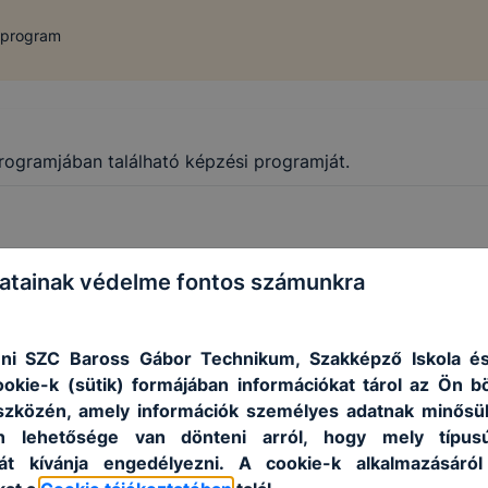
 program
ogramjában található képzési programját.
atainak védelme fontos számunkra
ni SZC Baross Gábor Technikum, Szakképző Iskola és
ookie-k (sütik) formájában információkat tárol az Ön 
szközén, amely információk személyes adatnak minősü
an lehetősége van dönteni arról, hogy mely típus
át kívánja engedélyezni. A cookie-k alkalmazásáról