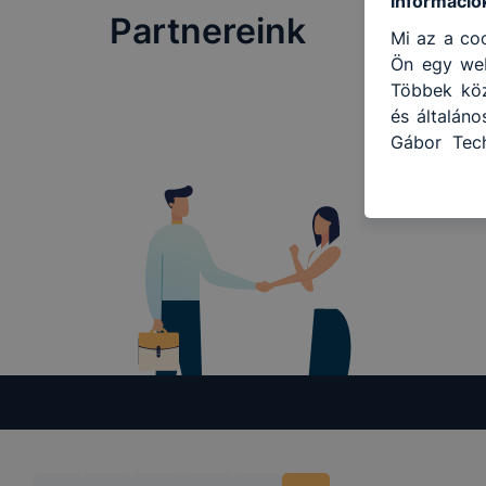
információ
Partnereink
Mi az a coo
Ön egy web
Többek közö
és általán
Gábor Tech
célokból ha
a honlapot
használja 
felhasznál
Hogyan ell
böngésző e
böngésző a
általában 
honlapunk 
tétele, a
előfordulh
teljes kör
böngészőjé