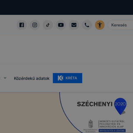
k
Közérdekű adatok
KRÉTA